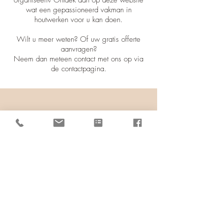
organiseert? Ontdek dan op deze website
wat een gepassioneerd vakman in
houtwerken voor u kan doen.
Wilt u meer weten? Of uw gratis offerte
aanvragen?
Neem dan meteen contact met ons op via
de
contactpagina
.
"The true work of art is but a
shadow of the divine perfection"
Michelangelo
sterckx.schrijnwerkerij@gmail.com