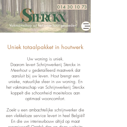
014 30 10 73
Vakmanschap uit het
juiste hout gesneden
Uniek totaalpakket in houtwerk
Uw woning is uniek.
Daarom levert Schrijnwerkerij Sterckx in
Meerhout u gedetailleerd maatwerk dat
aansluit bij uw leven. Hout brengt een
unieke, natuurlijke sfeer in uw woning. En
het vakmanschap van Schrijnwerkerij Sterckx
koppelt die schoonheid moeiteloos aan
optimaal wooncomfort.
Zoekt u een ambachtelijke schrijnwerker die
een vlekkeloze service levert in heel België?
En die uw interieurbouw altijd op maat